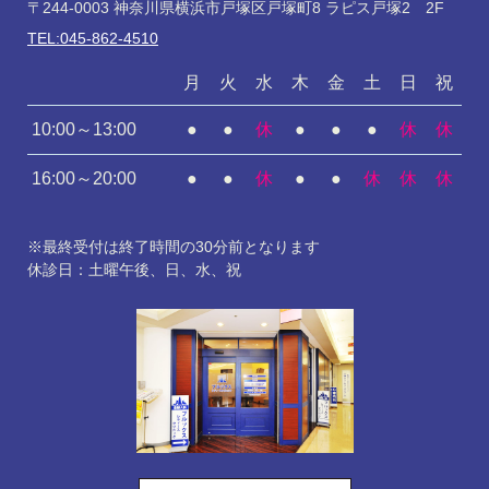
〒244-0003 神奈川県横浜市戸塚区戸塚町8 ラピス戸塚2 2F
TEL:045-862-4510
月
火
水
木
金
土
日
祝
10:00～13:00
●
●
休
●
●
●
休
休
16:00～20:00
●
●
休
●
●
休
休
休
※最終受付は終了時間の30分前となります
休診日：土曜午後、日、水、祝