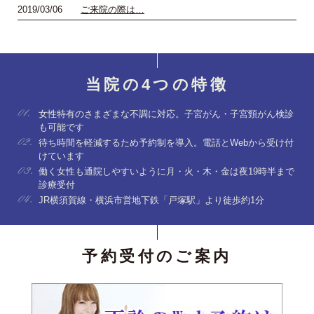
2019/03/06
ご来院の際は…
当院の4つの特徴
女性特有のさまざまな不調に対応。子宮がん・子宮頸がん検診
も可能です
待ち時間を軽減するため予約制を導入。電話とWebから受け付
けています
働く女性も通院しやすいように月・火・木・金は夜19時半まで
診療受付
JR横須賀線・横浜市営地下鉄「戸塚駅」より徒歩約1分
予約受付のご案内